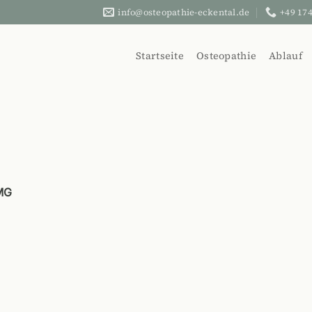
info@osteopathie-eckental.de
+49 174
Startseite
Osteopathie
Ablauf
MG