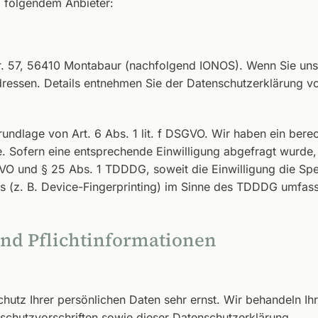
i folgendem Anbieter:
Str. 57, 56410 Montabaur (nachfolgend IONOS). Wenn Sie un
-Adressen. Details entnehmen Sie der Datenschutzerklärung 
dlage von Art. 6 Abs. 1 lit. f DSGVO. Wir haben ein berech
. Sofern eine entsprechende Einwilligung abgefragt wurde, 
SGVO und § 25 Abs. 1 TDDDG, soweit die Einwilligung die Sp
 (z. B. Device-Fingerprinting) im Sinne des TDDDG umfasst. 
nd Pflicht­informationen
chutz Ihrer persönlichen Daten sehr ernst. Wir behandeln I
schutzvorschriften sowie dieser Datenschutzerklärung.