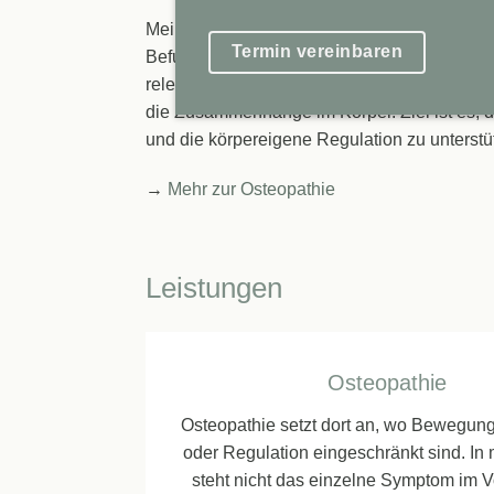
Meine Behandlungen folgen einer klaren Stru
Termin vereinbaren
Befund. Ich beziehe gezielt die Bereiche ei
relevant sind. Mein Blick richtet sich dabei 
die Zusammenhänge im Körper. Ziel ist es, 
und die körpereigene Regulation zu unterstü
→
Mehr zur Osteopathie
Leistungen
Osteopathie
Osteopathie setzt dort an, wo Bewegun
oder Regulation eingeschränkt sind. In 
steht nicht das einzelne Symptom im V