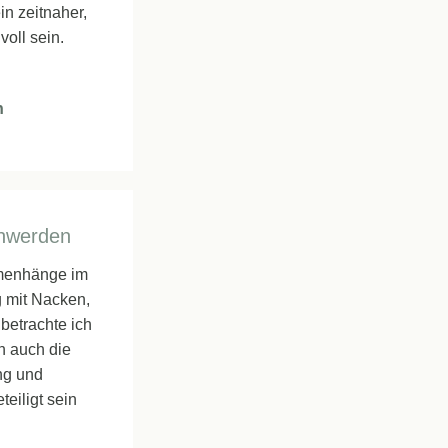
n zeitnaher,
voll sein.
n
chwerden
mmenhänge im
g mit Nacken,
betrachte ich
rn auch die
ng und
eiligt sein