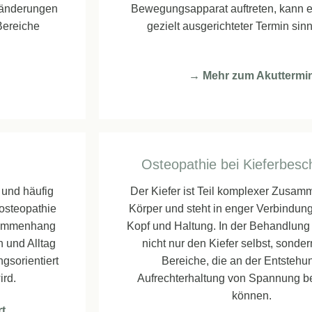
eränderungen
Bewegungsapparat auftreten, kann ei
Bereiche
gezielt ausgerichteter Termin sinn
→ Mehr zum Akuttermi
Osteopathie bei Kieferbes
 und häufig
Der Kiefer ist Teil komplexer Zusa
tosteopathie
Körper und steht in enger Verbindun
sammenhang
Kopf und Haltung. In der Behandlung 
 und Alltag
nicht nur den Kiefer selbst, sonde
gsorientiert
Bereiche, die an der Entstehu
ird.
Aufrechterhaltung von Spannung bet
können.
rt