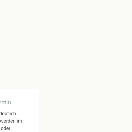
rmin
deutlich
hwerden im
 oder