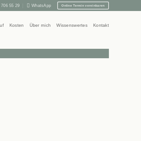
 706 55 29
WhatsApp
Online Termin vereinbaren
uf
Kosten
Über mich
Wissenswertes
Kontakt