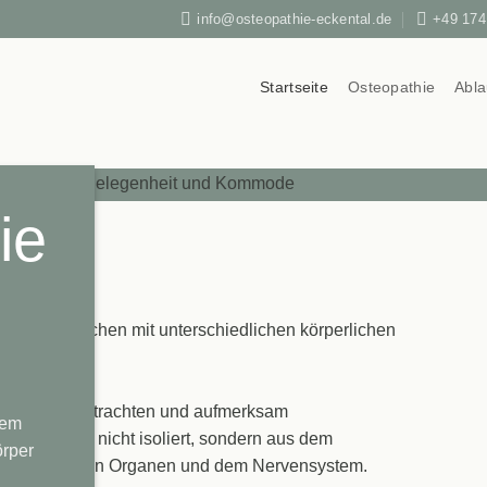
info@osteopathie-eckental.de
+49 174
Startseite
Osteopathie
Abla
ie
rwartet
eite ich Menschen mit unterschiedlichen körperlichen
enhang zu betrachten und aufmerksam
nem
en häufig nicht isoliert, sondern aus dem
örper
nken, inneren Organen und dem Nervensystem.